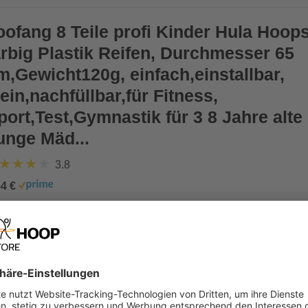
oofang 8 Teile profi Kinder Hula Hoops
arbig Plastik Reifen, Durchmesser 65
m,Gewicht120g, einfach,einstallbar,
lein,nachfüllbar,für Fitness,
port,Test,Gymnastik für 3 8 Jahre alte
unge Mäd...
3.8
54 €
oofang 8 Teile einstellbar 2,3kg Hula 
eifen Erwachsene 100cm,schweres
ewicht,abnehmen Bauchtrainer
itnesstraining,Weighted Fitnessreifen 