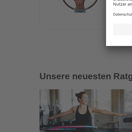
G
3.
Unsere neuesten Rat