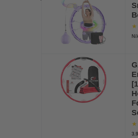
S
B
N/
G
E
[
H
F
S
3.