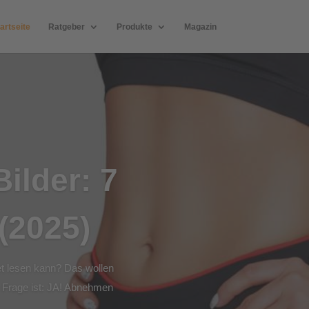
artseite
Ratgeber
Produkte
Magazin
ilder: 7
(2025)
et lesen kann? Das wollen
se Frage ist: JA! Abnehmen