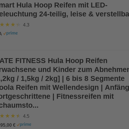
mart Hula Hoop Reifen mit LED-
eleuchtung 24-teilig, leise & verstellba
4.3
A
ATE FITNESS Hula Hoop Reifen
rwachsene und Kinder zum Abnehme
1,2kg / 1,5kg / 2kg] | 6 bis 8 Segmente
oola Reifen mit Wellendesign | Anfän
ortgeschrittene | Fitnessreifen mit
chaumsto...
4.5
995,00 €