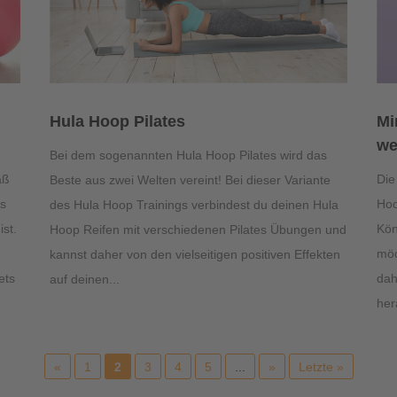
Hula Hoop Pilates
Mi
we
Bei dem sogenannten Hula Hoop Pilates wird das
aß
Die
Beste aus zwei Welten vereint! Bei dieser Variante
ns
Hoo
des Hula Hoop Trainings verbindest du deinen Hula
ist.
Kön
Hoop Reifen mit verschiedenen Pilates Übungen und
möc
kannst daher von den vielseitigen positiven Effekten
ets
dah
auf deinen...
her
«
1
2
3
4
5
...
»
Letzte »