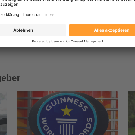
ewichtsreduktion(Schwarz und grau
4.5
999,00 €
geber