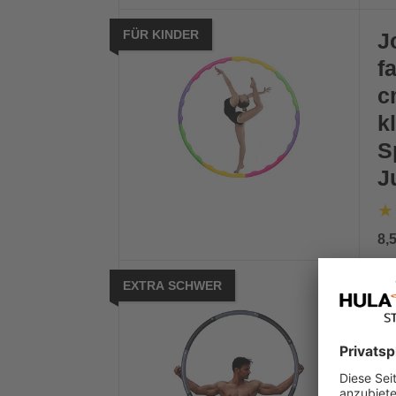
FÜR KINDER
J
f
c
k
S
J
8,
EXTRA SCHWER
j
R
G
F